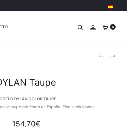
CTO
0
Produc
DANDY
KAI
NEGRO
BLANCO
naviga
DYLAN Taupe
ODELO DYLAN COLOR TAUPE
color taupe fabricado en España. Piso suela blanca.
154,70
€