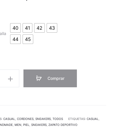
40
41
42
43
alla
44
45
Comprar
S:
CASUAL
,
CORDONES
,
SNEAKERS
,
TODOS
ETIQUETAS:
CASUAL
,
NDMADE
,
MEN
,
PIEL
,
SNEAKERS
,
ZAPATO DEPORTIVO