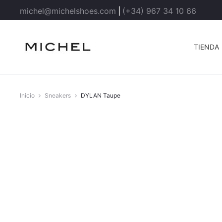
michel@michelshoes.com
|
(+34) 967 34 10 66
TIENDA
Inicio
Sneakers
DYLAN Taupe