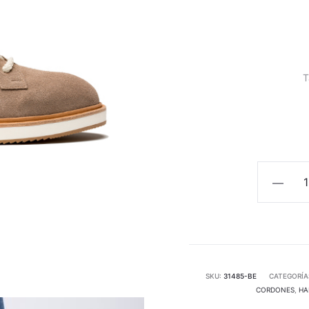
T
DYLAN
Taupe
cantidad
SKU:
31485-BE
CATEGORÍA
CORDONES
,
HA