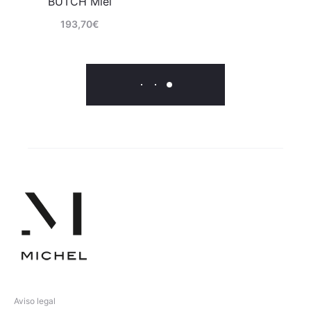
BUTCH Miel
193,70
€
Comprar
Ver más
Aviso legal