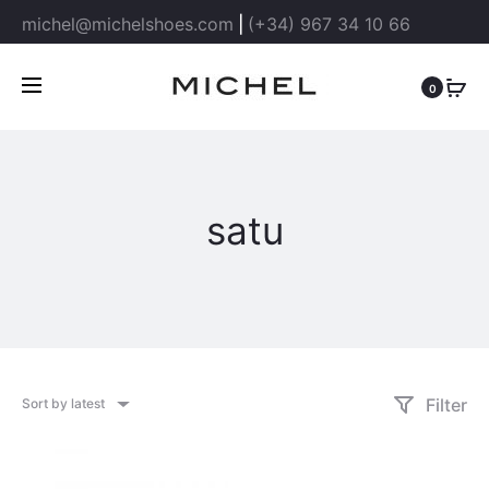
michel@michelshoes.com
|
(+34) 967 34 10 66
0
satu
Filter
Sort by latest