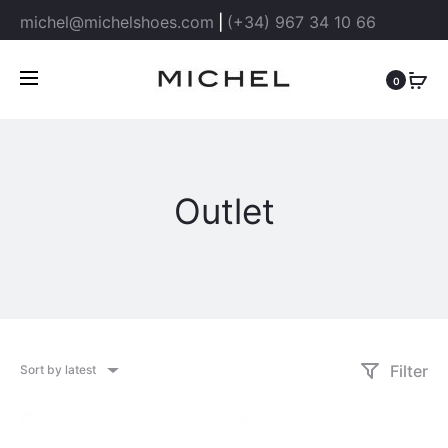
michel@michelshoes.com
|
(+34) 967 34 10 66
0
Outlet
Filter
Sort by latest