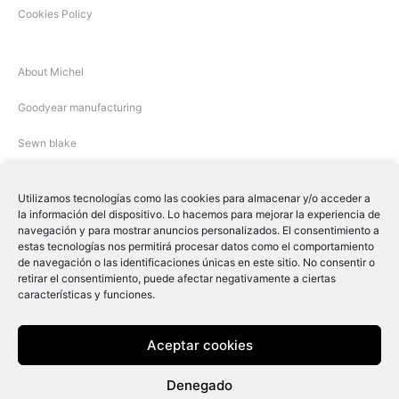
Cookies Policy
About Michel
Goodyear manufacturing
Sewn blake
Utilizamos tecnologías como las cookies para almacenar y/o acceder a
la información del dispositivo. Lo hacemos para mejorar la experiencia de
navegación y para mostrar anuncios personalizados. El consentimiento a
estas tecnologías nos permitirá procesar datos como el comportamiento
de navegación o las identificaciones únicas en este sitio. No consentir o
retirar el consentimiento, puede afectar negativamente a ciertas
características y funciones.
Michel Shoes © 2019
Aceptar cookies
F
I
Denegado
a
n