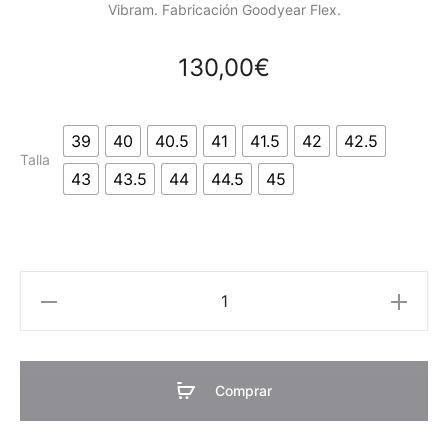
Vibram. Fabricación Goodyear Flex.
130,00
€
39
40
40.5
41
41.5
42
42.5
Talla
43
43.5
44
44.5
45
quantité
de
Huck
Comprar