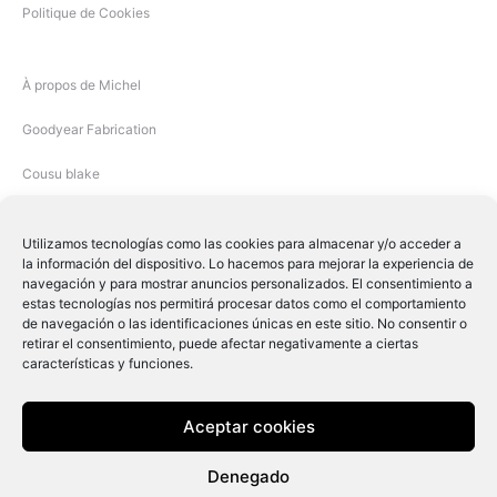
Politique de Cookies
À propos de Michel
Goodyear Fabrication
Cousu blake
Utilizamos tecnologías como las cookies para almacenar y/o acceder a
la información del dispositivo. Lo hacemos para mejorar la experiencia de
navegación y para mostrar anuncios personalizados. El consentimiento a
estas tecnologías nos permitirá procesar datos como el comportamiento
de navegación o las identificaciones únicas en este sitio. No consentir o
retirar el consentimiento, puede afectar negativamente a ciertas
características y funciones.
Michel Shoes © 2019
Aceptar cookies
F
I
Denegado
a
n
c
s