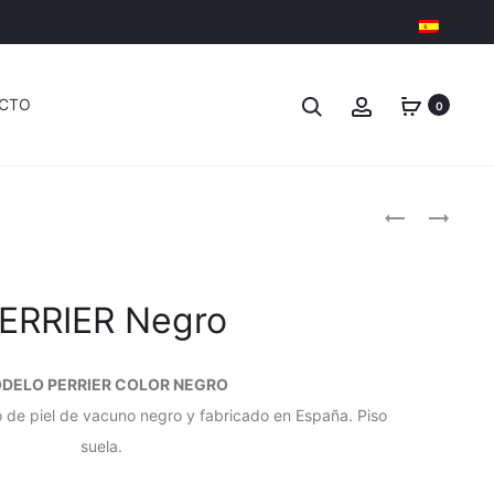
CTO
0
Produc
RUBEN
CHARLIE
BLANCO
NEGRO
naviga
ERRIER Negro
DELO PERRIER COLOR NEGRO
 de piel de vacuno negro y fabricado en España. Piso
suela.