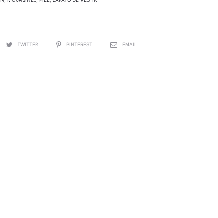
EN
,
MOCASINES
,
PIEL
,
ZAPATO DE VESTIR
TWITTER
PINTEREST
EMAIL