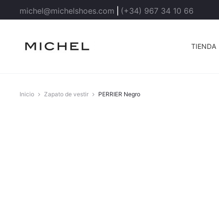
michel@michelshoes.com
|
(+34) 967 34 10 66
TIENDA
Inicio
Zapato de vestir
PERRIER Negro