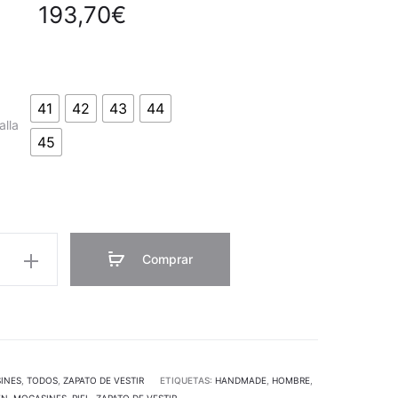
193,70
€
41
42
43
44
alla
45
Comprar
INES
,
TODOS
,
ZAPATO DE VESTIR
ETIQUETAS:
HANDMADE
,
HOMBRE
,