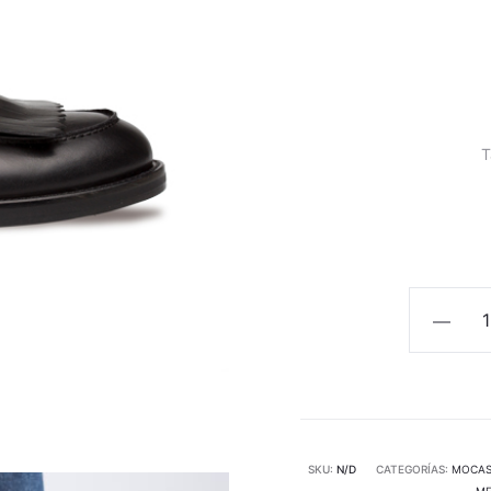
T
PERRIER
Negro
cantidad
SKU:
N/D
CATEGORÍAS:
MOCAS