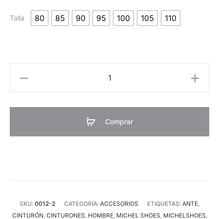
80
85
90
95
100
105
110
Talla
Cinturón
ante
miel
cantidad
Comprar
SKU:
0012-2
CATEGORÍA:
ACCESORIOS
ETIQUETAS:
ANTE
,
CINTURÓN
,
CINTURONES
,
HOMBRE
,
MICHEL SHOES
,
MICHELSHOES
,