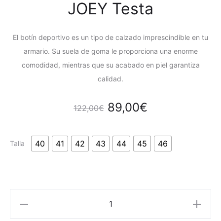
JOEY Testa
El botín deportivo es un tipo de calzado imprescindible en tu
armario. Su suela de goma le proporciona una enorme
comodidad, mientras que su acabado en piel garantiza
calidad.
89,00
€
122,00
€
40
41
42
43
44
45
46
Talla
JOEY
Testa