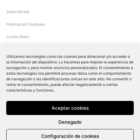
Sobre Michel
Fabricación Goodyear
Cosido Blake
Utilizamos tecnologías como las cookies para almacenar y/o acceder a
la información del dispositivo. Lo hacemos para mejorar la experiencia de
navegación y para mostrar anuncios personalizados. El consentimiento a
estas tecnologías nos permitirá procesar datos como el comportamiento
de navegación o las identificaciones únicas en este sitio. No consentir o
retirar el consentimiento, puede afectar negativamente a ciertas
características y funciones.
Michel Shoes © 2019
Aceptar cookies
F
I
Denegado
a
n
c
s
e
t
Configuración de cookies
b
a