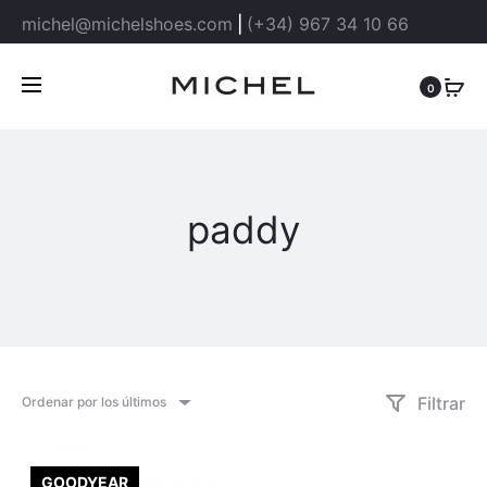
michel@michelshoes.com
|
(+34) 967 34 10 66
0
paddy
Filtrar
Ordenar por los últimos
GOODYEAR