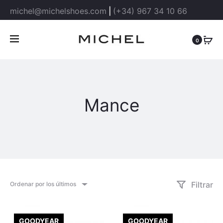
michel@michelshoes.com
|
(+34) 967 34 10 66
0
Mance
Filtrar
Ordenar por los últimos
GOODYEAR
GOODYEAR